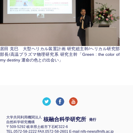
居田 克巳 大型ヘリカル装置計画 研究総主幹/ヘリカル研究部
部長/高温プラズマ物理研究系 研究主幹「Green : the color of
my destiny 運命の色との出会い」
大学共同利用機関法人
核融合科学研究所
発行
自然科学研究機構
〒509‐5292 岐阜県土岐市下石町322‐6
TEL.0572-58-2222 FAX.0572-58-2601 E-mail nifs-news@nifs.ac.jp