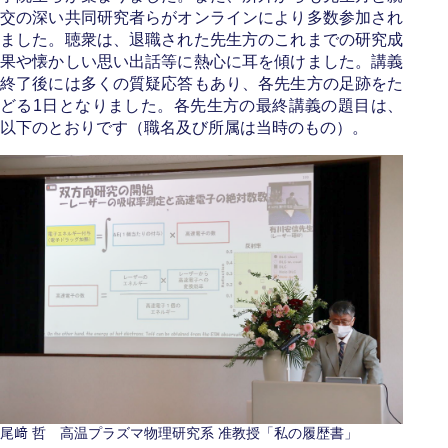
交の深い共同研究者らがオンラインにより多数参加され
ました。聴衆は、退職された先生方のこれまでの研究成
果や懐かしい思い出話等に熱心に耳を傾けました。講義
終了後には多くの質疑応答もあり、各先生方の足跡をた
どる1日となりました。各先生方の最終講義の題目は、
以下のとおりです（職名及び所属は当時のもの）。
尾﨑 哲 高温プラズマ物理研究系 准教授「私の履歴書」