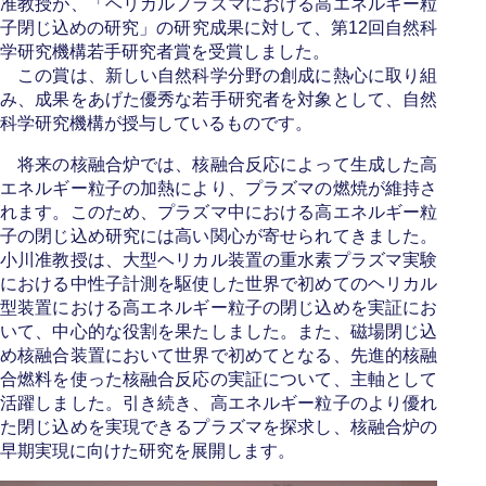
准教授が、「ヘリカルプラズマにおける高エネルギー粒
子閉じ込めの研究」の研究成果に対して、第12回自然科
学研究機構若手研究者賞を受賞しました。
この賞は、新しい自然科学分野の創成に熱心に取り組
み、成果をあげた優秀な若手研究者を対象として、自然
科学研究機構が授与しているものです。
将来の核融合炉では、核融合反応によって生成した高
エネルギー粒子の加熱により、プラズマの燃焼が維持さ
れます。このため、プラズマ中における高エネルギー粒
子の閉じ込め研究には高い関心が寄せられてきました。
小川准教授は、大型ヘリカル装置の重水素プラズマ実験
における中性子計測を駆使した世界で初めてのヘリカル
型装置における高エネルギー粒子の閉じ込めを実証にお
いて、中心的な役割を果たしました。また、磁場閉じ込
め核融合装置において世界で初めてとなる、先進的核融
合燃料を使った核融合反応の実証について、主軸として
活躍しました。引き続き、高エネルギー粒子のより優れ
た閉じ込めを実現できるプラズマを探求し、核融合炉の
早期実現に向けた研究を展開します。