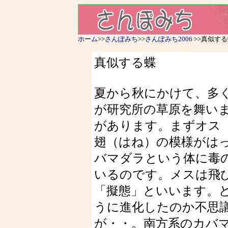
ホーム
>>
さんぽみち
>>
さんぽみち2006
>>真似する
真似する蝶
夏から秋にかけて、多
が研究所の草原を舞い
があります。まずオス
翅（はね）の模様がは
バマダラという体に毒
いるのです。メスは飛
「擬態」といいます。
うに進化したのか不思
が・・。南方系のカバ