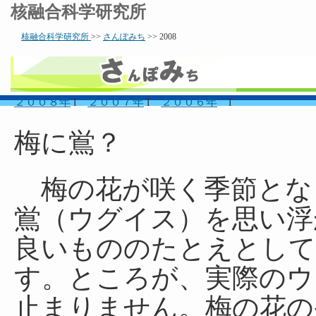
核融合科学研究所
核融合科学研究所
>>
さんぽみち
>> 2008
２００８年
l
２００７年
l
２００６年
l
梅に鴬？
梅の花が咲く季節とな
鴬（ウグイス）を思い浮
良いもののたとえとして
す。ところが、実際のウ
止まりません。梅の花の