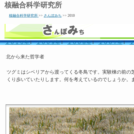
核融合科学研究所
核融合科学研究所
>>
さんぽみち
>> 2010
２０１０年
l
２００９年
l
２００８年
l
２００７年
l
北から来た哲学者
ツグミはシベリアから渡ってくる冬鳥です。実験棟の前の
くり歩いていたりします。何を考えているのでしょうか。