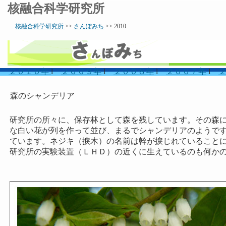
核融合科学研究所
核融合科学研究所
>>
さんぽみち
>> 2010
２０１０年
l
２００９年
l
２００８年
l
２００７年
l
森のシャンデリア
研究所の所々に、保存林として森を残しています。その森
な白い花が列を作って並び、まるでシャンデリアのようで
ています。ネジキ（捩木）の名前は幹が捩じれていること
研究所の実験装置（ＬＨＤ）の近くに生えているのも何か