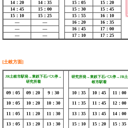
14：20
14：35
15：05
15：20
14：45
15：00
15：30
15：45
15：10
15：25
15：55
16：10
―
―
16：20
16：35
―
―
16：45
17：00
―
―
17：10
17：25
[土岐方面]
JR土岐市駅発→東鉄下石バス停→
研究所発→東鉄下石バス停→JR土
研究所着
岐市駅着
09：05
09：20
9：30
10：35
10：45
11：00
10：05
10：20
10：30
11：35
11：45
12：00
11：05
11：20
11：30
13：35
13：45
14：00
13：05
13：20
13：30
15：10
15：20
15：35