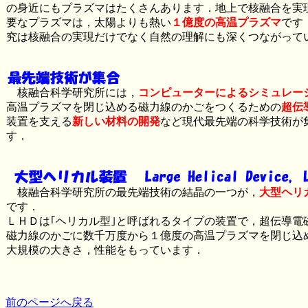
の身近にもプラズマはたくさんあります．地上で核融合を実
要なプラズマは，太陽よりも熱い
１億度の高温プラズマ
です
究は核融合の実現だけでなく自然の理解にも深くつながって
核融合科学研究所には，
コンピューターによるシミュレー
高温プラズマを閉じ込める磁力線のかごをつくるための
超伝
装置を支える
新しい材料の開発
など現代最先端の科学技術が
す．
核融合科学研究所の最先端技術の結晶の一つが，
大型ヘリ
です．
ＬＨＤは｢ヘリカル型｣と呼ばれるタイプの装置で，超伝導電
磁力線のかごに数千万度から１億度の高温プラズマを閉じ込
大規模の大きさ，性能をもっています．
前のページへ戻る