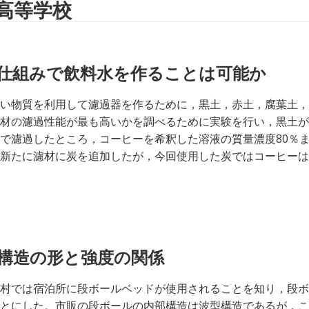
高等学校
仕組みで飲料水を作ることは可能か
い物質を利用して濾過器を作るために，黒土，赤土，腐葉土，
材の濾過性能が最も高いかを調べるために実験を行い，黒土が
で濾過したところ，コーヒーを希釈した溶液の質量濃度80％まで
新たに濾材に炭を追加したが，今回使用した炭ではコーヒーは
構造の形と強度の関係
村では宿泊所に段ボールベッドが使用されることを知り，段ボ
とにした。市販の段ボールの内部構造は波型構造であるが，こ