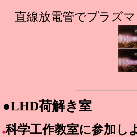
直線放電管でプラズマ
●LHD荷解き室
科学工作教室に参加し