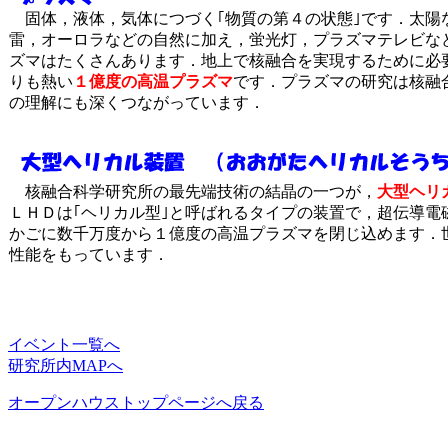
固体，液体，気体につづく｢物質の第４の状態｣です．太陽
雷，オーロラなどの自然に加え，蛍光灯，プラズマテレビな
ズマはたくさんあります．地上で核融合を実現するために必
りも熱い
１億度の高温プラズマ
です．プラズマの研究は核融
の理解にも深くつながっています．
核融合科学研究所の最先端技術の結晶の一つが，
大型ヘリ
ＬＨＤは｢ヘリカル型｣と呼ばれるタイプの装置で，超伝導電
かごに数千万度から１億度の高温プラズマを閉じ込めます．
性能をもっています．
イベント一覧へ
研究所内MAPへ
オープンハウストップページへ戻る