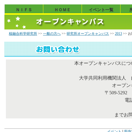
ＮＩＦＳ
ＨＯＭＥ
イベント一覧
核融合科学研究所
>>
一般の方へ
>>
研究所オープンキャンパス
>>
2013
>> 
本オープンキャンパスにつ
大学共同利用機関法人 
オープン
〒509-529
電話
までお
イベント
l
所内