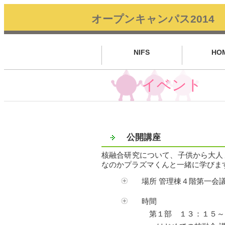
オープンキャンパス2014
NIFS
HO
イベント
公開講座
核融合研究について、子供から大人
なのかプラズマくんと一緒に学びま
場所 管理棟４階第一会
時間
第１部 １３：１５