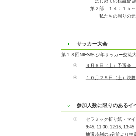
はじめての核融合 講
第２部 １４：１５
私たちの周りの元素と
サッカー大会
第１３回NIFS杯 少年サッカー交流
９月６日（土）予選会 
１０月２５日（土）決勝
参加人数に限りのあるイ
セラミック折り紙・マ
9:45, 11:00, 12
抽選時刻の5分前より抽