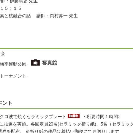
師：伊藤篤史 先生
～１５：１５
核融合の話 講師：岡村昇一 先生
大会
梅平運動公園
トーナメント
ベント
イクロ波で焼くセラミックプレート
<所要時間１時間>
:15, 13:45 に抽選を実施。各回定員20名(セラミック折り紙)、5名（セラ
選券を配布。 ※折り紙の作品は着払い郵便にてお送りします