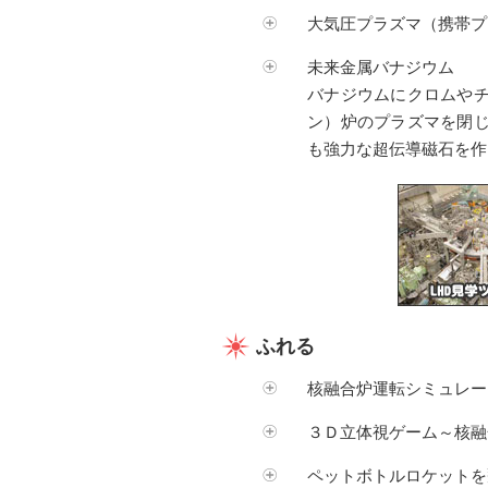
大気圧プラズマ（携帯プ
未来金属バナジウム
バナジウムにクロムや
ン）炉のプラズマを閉
も強力な超伝導磁石を作
ふれる
核融合炉運転シミュレー
３Ｄ立体視ゲーム～核融
ペットボトルロケットを