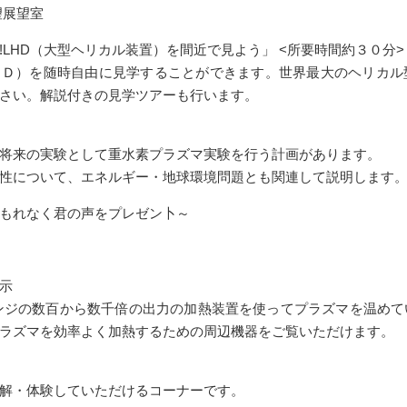
望展望室
!LHD（大型ヘリカル装置）を間近で見よう」 <所要時間約３０分>
ＨＤ）を随時自由に見学することができます。世界最大のヘリカル
さい。解説付きの見学ツアーも行います。
将来の実験として重水素プラズマ実験を行う計画があります。
性について、エネルギー・地球環境問題とも関連して説明します
もれなく君の声をプレゼン卜～
示
レンジの数百から数千倍の出力の加熱装置を使ってプラズマを温めて
ラズマを効率よく加熱するための周辺機器をご覧いただけます。
解・体験していただけるコーナーです。