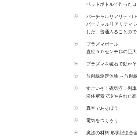
ペットボトルで作ったロ
バーチャルリアリティL
バーチャルリアリティ
した。普通入ることので
プラズマボール
直径５０センチ㍍の巨大
プラズマを磁石で動かそ
放射線測定体験 ～放射
すごいぞ！磁気浮上列車
液体窒素で冷やされた高
真空であそぼう
電気をつくろう
魔法の材料 形状記憶合