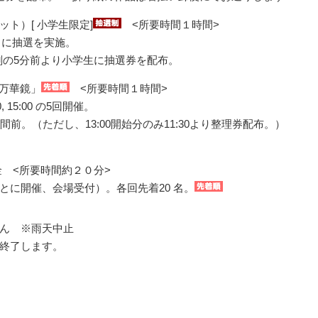
ト）[ 小学生限定]
<所要時間１時間>
14:15 に抽選を実施。
時刻の5分前より小学生に抽選券を配布。
D万華鏡」
<所要時間１時間>
4:00, 15:00 の5回開催。
間前。（ただし、13:00開始分のみ11:30より整理券配布。）
金 <所要時間約２０分>
0（30 分ごとに開催、会場受付）。各回先着20 名。
ん ※雨天中止
終了します。