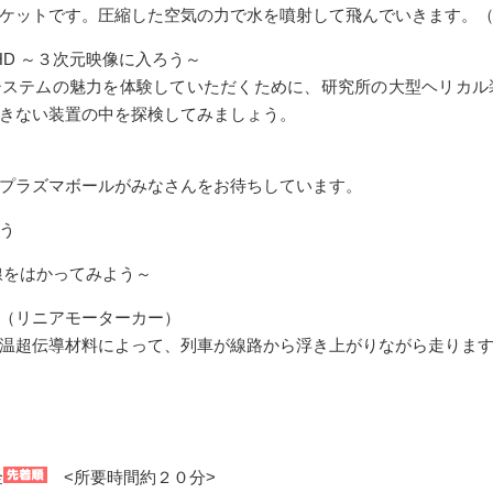
ケットです。圧縮した空気の力で水を噴射して飛んでいきます。
HD ～３次元映像に入ろう～
システムの魅力を体験していただくために、研究所の大型ヘリカル
きない装置の中を探検してみましょう。
プラズマボールがみなさんをお待ちしています。
う
線をはかってみよう～
（リニアモーターカー）
温超伝導材料によって、列車が線路から浮き上がりながら走りま
金
<所要時間約２０分>