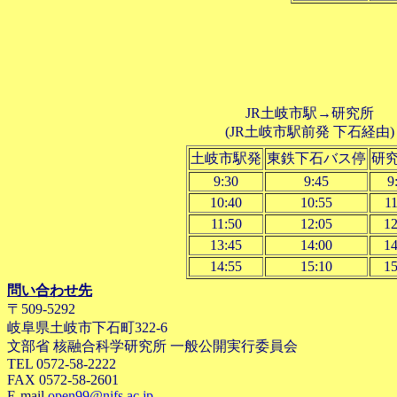
JR土岐市駅→研究所
(JR土岐市駅前発 下石経由)
土岐市駅発
東鉄下石バス停
研
9:30
9:45
9
10:40
10:55
11
11:50
12:05
12
13:45
14:00
14
14:55
15:10
15
問い合わせ先
〒509-5292
岐阜県土岐市下石町322-6
文部省 核融合科学研究所 一般公開実行委員会
TEL 0572-58-2222
FAX 0572-58-2601
E-mail
open99@nifs.ac.jp