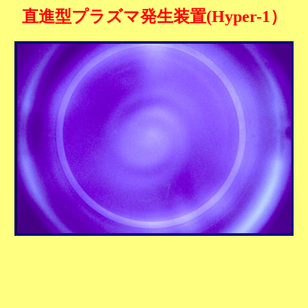
直進型プラズマ発生装置(Hyper-1）