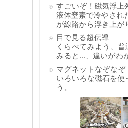
すごいぞ！磁気浮上
液体窒素で冷やされ
が線路から浮き上が
目で見る超伝導
くらべてみよう、普
みると...、違いが
マグネットなぞなぞ
いろいろな磁石を使
う。