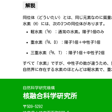
解説
同位体（どういたい）とは、同じ元素なのに質量
水素（H）には、次の3つの同位体があります。
1
軽水素（
H）：通常の水素。陽子1個のみ
2
重水素（
H, D）：陽子1個＋中性子1個
3
三重水素（
H, T）：陽子1個＋中性子2個
すべて「水素」ですが、中性子の数が違うため、
自然界に存在する水素のほとんどは軽水素で、重水
自然科学研究機構
核融合科学研究所
〒509-5292