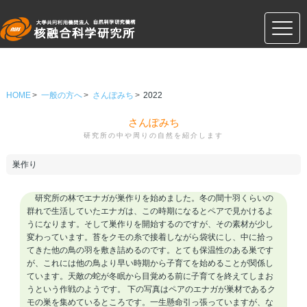
HOME
一般の方へ
さんぽみち
2022
さんぽみち
研究所の中や周りの自然を紹介します
巣作り
研究所の林でエナガが巣作りを始めました。冬の間十羽くらいの
群れで生活していたエナガは、この時期になるとペアで見かけるよ
うになります。そして巣作りを開始するのですが、その素材が少し
変わっています。苔をクモの糸で接着しながら袋状にし、中に拾っ
てきた他の鳥の羽を敷き詰めるのです。とても保温性のある巣です
が、これには他の鳥より早い時期から子育てを始めることが関係し
ています。天敵の蛇が冬眠から目覚める前に子育てを終えてしまお
うという作戦のようです。 下の写真はペアのエナガが巣材であるク
モの巣を集めているところです。一生懸命引っ張っていますが、な