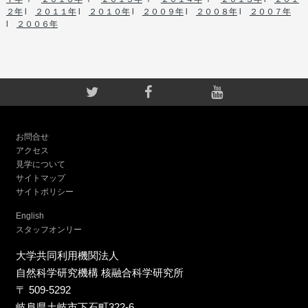
２年
l
２０１１年
l
２０１０年
l
２００９年
l
２００８年
l
２００７年
l
２００６年
お問合せ
アクセス
見学について
サイトマップ
サイトポリシー
English
スタッフオンリー
大学共同利用機関法人
自然科学研究機構 核融合科学研究所
〒 509-5292
岐阜県土岐市下石町322-6