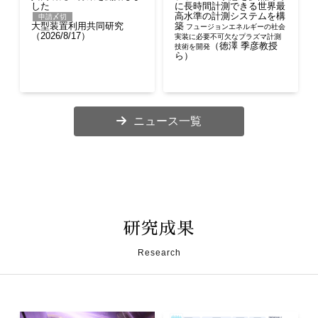
した
に長時間計測できる世界最
高水準の計測システムを構
申請〆切
大型装置利用共同研究
築
フュージョンエネルギーの社会
（2026/8/17）
実装に必要不可欠なプラズマ計測
（徳澤 季彦教授
技術を開発
ら）
ニュース一覧
研究成果
Research