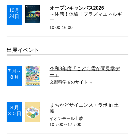
オープンキャンパス2026
10月
～体感！体験！プラズマエネルギ
24日
ー
10:00-16:00
出展イベント
令和8年度「こども霞が関見学デ
７月～
ー」
８月
文部科学省のサイト
→
まちかどサイエンス・ラボ in 土
８月
岐
３０日
イオンモール土岐
10：00～17：00