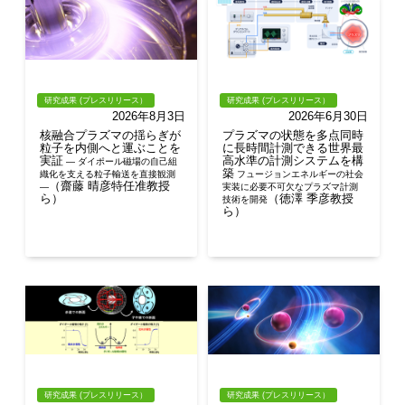
研究成果 (プレスリリース）
研究成果 (プレスリリース）
2026年8月3日
2026年6月30日
核融合プラズマの揺らぎが
プラズマの状態を多点同時
粒子を内側へと運ぶことを
に長時間計測できる世界最
実証
高水準の計測システムを構
― ダイポール磁場の自己組
築
織化を支える粒子輸送を直接観測
フュージョンエネルギーの社会
（齋藤 晴彦特任准教授
―
実装に必要不可欠なプラズマ計測
ら）
（徳澤 季彦教授
技術を開発
ら）
研究成果 (プレスリリース）
研究成果 (プレスリリース）