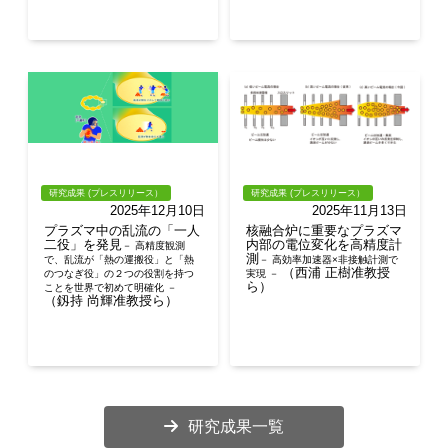
研究成果 (プレスリリース）
研究成果 (プレスリリース）
2025年12月10日
2025年11月13日
プラズマ中の乱流の「一人
核融合炉に重要なプラズマ
二役」を発見
内部の電位変化を高精度計
－ 高精度観測
測
で、乱流が「熱の運搬役」と「熱
－ 高効率加速器×非接触計測で
（西浦 正樹准教授
のつなぎ役」の２つの役割を持つ
実現 －
ら）
ことを世界で初めて明確化 －
（釼持 尚輝准教授ら）
研究成果一覧