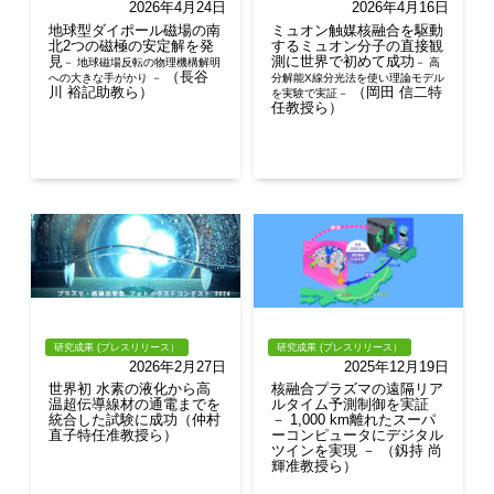
2026年4月24日
2026年4月16日
地球型ダイポール磁場の南
ミュオン触媒核融合を駆動
北2つの磁極の安定解を発
するミュオン分子の直接観
見
測に世界で初めて成功
－ 地球磁場反転の物理機構解明
－ 高
（長谷
への大きな手がかり －
分解能X線分光法を使い理論モデル
川 裕記助教ら）
（岡田 信二特
を実験で実証－
任教授ら）
研究成果 (プレスリリース）
研究成果 (プレスリリース）
2026年2月27日
2025年12月19日
世界初 水素の液化から高
核融合プラズマの遠隔リア
温超伝導線材の通電までを
ルタイム予測制御を実証
統合した試験に成功（仲村
－ 1,000 km離れたスーパ
直子特任准教授ら）
ーコンピュータにデジタル
ツインを実現 － （釼持 尚
輝准教授ら）