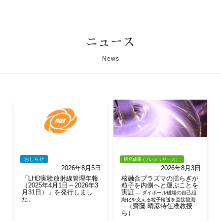
ニュース
News
おしらせ
研究成果 (プレスリリース）
2026年8月5日
2026年8月3日
「LHD実験放射線管理年報
核融合プラズマの揺らぎが
（2025年4月1日～2026年3
粒子を内側へと運ぶことを
月31日）」を発行しまし
実証
― ダイポール磁場の自己組
た。
織化を支える粒子輸送を直接観測
（齋藤 晴彦特任准教授
―
ら）