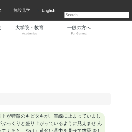
ス
施設見学
English
究
大学院・教育
一般の方へ
Academics
For General
ストが特徴のキビタキが、電線に止まっていまし
ぷっくりと盛り上がっているように見えませ ん
てくると、やはり黄色い背中を見せて求愛 をし