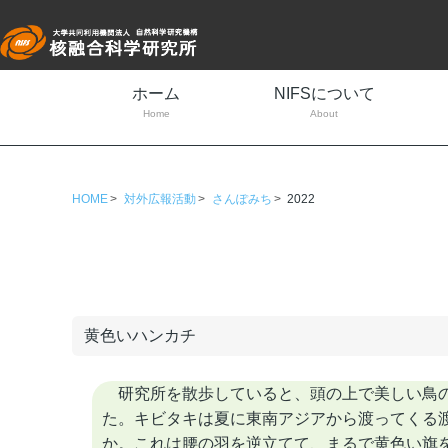
ホーム
NIFSについて
Home
About
HOME
対外広報活動
さんぽみち
2022
黄色いハンカチ
研究所を散歩していると、頭の上で美しい鳥の
た。キビタキは夏に東南アジアから渡ってくる
か。これは腰の羽を逆立てて、まるで黄色い旗