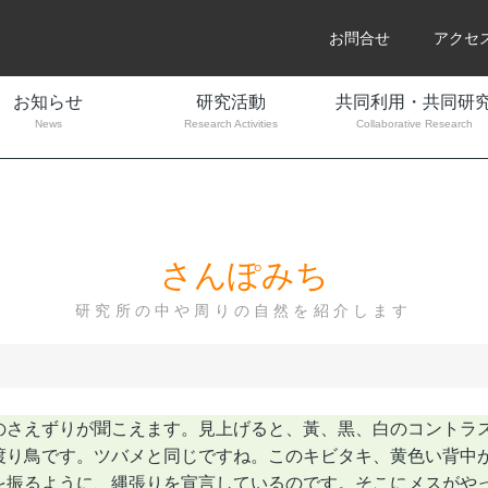
お問合せ
アクセ
お知らせ
研究活動
共同利用・共同研
News
Research Activities
Collaborative Research
さんぽみち
研究所の中や周りの自然を紹介します
さえずりが聞こえます。見上げると、黃、黒、白のコントラ
渡り鳥です。ツバメと同じですね。このキビタキ、黄色い背中が
を振るように、縄張りを宣言しているのです。そこにメスがやっ