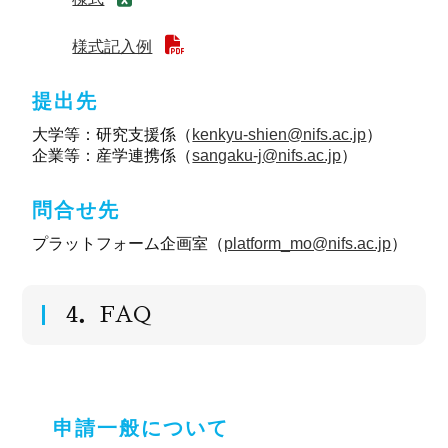
(1) 自然科学研究機構又は研究所が公募する共
同研究での利用
様式記入例
(2) 研究所との共同研究契約又は受託研究契約
での利用
(3) 前２号のほか，研究組織に研究所所員が構
提出先
成される研究での利用
（利用の許可等）
大学等：研究支援係（
kenkyu-shien@nifs.ac.jp
）
第４ 利用者は，利用を希望する装置について，
企業等：産学連携係（
sangaku-j@nifs.ac.jp
）
別に定める様式により，プラットフォーム企画
室長に申し出て，その許可を得なければならな
問合せ先
い。
（報告）
プラットフォーム企画室（
platform_mo@nifs.ac.jp
）
第５ 利用者は，装置の利用が終了した場合は，
別に定める様式により，速やかにプラットフォ
ーム企画室長に報告しなければならない。
4．FAQ
（使用料）
第６ 利用者は，研究所が発行する請求書によ
り，別に定める使用料を納付しなければならな
い。
２ 許可された時間より短縮して装置を利用した
申請一般について
場合であっても，原則，納付した利用料の返還
は行わない。ただし，研究所に責がある場合に