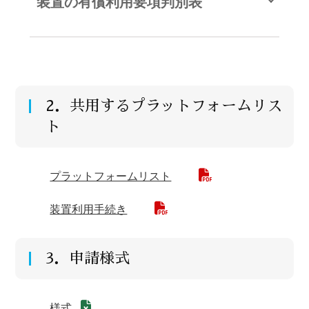
装置の有償利用要項判別表
制定 令和５年９月１２日 所長決定
（趣旨）
第１ この要項は，核融合科学研究所（以下「研
究所」という。）が管理する装置の有償利用等
に関し，必要な事項を定めることを目的とす
る。
（定義）
2．共用するプラットフォームリス
第２ この要項において，「装置の有償利用等」
とは，研究所の装置を利用する者（以下「利用
ト
者」という）が有償で別に掲げる装置を利用す
ること及び技術支援を受けることをいう。
（利用者）
プラットフォームリスト
第３ 利用者は，次の各号のいずれかに該当する
者とする。
装置利用手続き
(1) 国，地方公共団体，国立大学法人，大学共
同利用機関法人，独立行政法人若しくは教育・
研究を事業目的とする法人又は団体に所属する
者
3．申請様式
(2) 企業等に所属し，研究開発に従事する者
２ 前項に関わらず，次の各号のいずれかに該当
する場合の取扱いについては別に定める。
様式