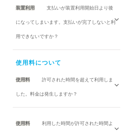
を介して装置責任者へお問い合わせください。
装置利用
支払いが装置利用開始日より後
になってしまいます。支払いが完了しないと利
用できないですか？
A
利用許可がされていれば、支払いの完了に
関わらずご利用いただけます。支払いについては
使用料について
請求書に記載された期日までにお支払いくださ
い。
使用料
許可された時間を超えて利用しま
した。料金は発生しますか？
A
許可された時間を超えて利用した場合は、
追加料金が発生します。報告いただいた利用時間
で計算し追加料金を請求しますので、請求書記載
使用料
利用した時間が許可された時間よ
の期日までにお支払いください。