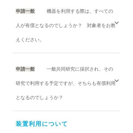
ついては，この限りではない。
申請一般
機器を利用する際は、すべての
３ 許可された時間を超えて装置を利用した場
合，超過して利用した時間の使用料を研究所が
発行する請求書により納付しなければならな
人が有償となるのでしょうか？ 対象者をお教
い。
（厳守事項）
えください。
第７ 利用者は，研究所の規則，関係法令及び指
示等を厳守するとともに，安全の確保に努めな
A
ければならない。
他機関の方が、本研究所と契約締結してい
（損害賠償）
る研究以外でのご利用が対象となります。貴機関
第８ 利用者は，故意又は重大な過失により研究
独自の研究や本研究所所員が研究代表者及び分担
申請一般
一般共同研究に採択され、その
所の施設・設備等を減失又は毀損したときは，
研究者として参画していない科研費研究課題での
その損害を賠償しなければならない。
ご利用が対象となります。
研究で利用する予定ですが、そちらも有償利用
（その他）
第９ この要項に定めるもののほか，装置等の使
となるのでしょうか？
用料に関し必要な事項は，別に定める。
附 則
この要項は，令和５年１０月１日から実施す
A
一般共同研究での利用については、この有
る。
償利用に対象ではありません。別の取り扱いとな
装置利用について
りますので、一般共同研究での利用の際は世話人