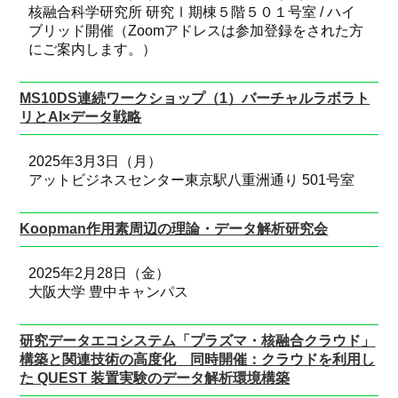
核融合科学研究所 研究Ⅰ期棟５階５０１号室 / ハイ
ブリッド開催（Zoomアドレスは参加登録をされた方
にご案内します。）
MS10DS連続ワークショップ（1）バーチャルラボラト
リとAI×データ戦略
2025年3月3日（月）
アットビジネスセンター東京駅八重洲通り 501号室
Koopman作用素周辺の理論・データ解析研究会
2025年2月28日（金）
大阪大学 豊中キャンパス
研究データエコシステム「プラズマ・核融合クラウド」
構築と関連技術の高度化 同時開催：クラウドを利用し
た QUEST 装置実験のデータ解析環境構築