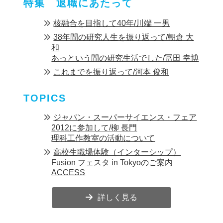
特集 退職にあたって
核融合を目指して40年/川端 一男
38年間の研究人生を振り返って/朝倉 大
和
あっという間の研究生活でした/冨田 幸博
これまでを振り返って/河本 俊和
TOPICS
ジャパン・スーパーサイエンス・フェア
2012に参加して/柳 長門
理科工作教室の活動について
高校生職場体験（インターシップ）
Fusion フェスタ in Tokyoのご案内
ACCESS
詳しく見る