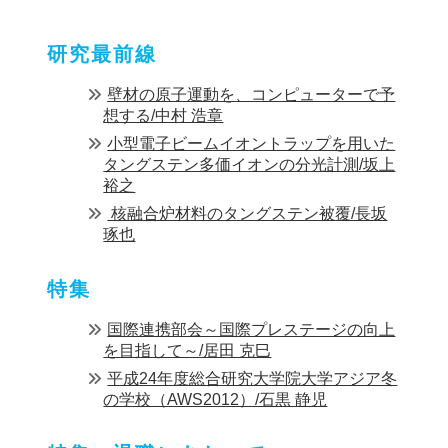
研究最前線
壁材の原子運動を、コンピューターで予
想する/中村 浩章
小型電子ビームイオントラップを用いた
タングステン多価イオンの分光計測/坂上
裕之
核融合炉材料のタングステン被覆/長坂
琢也
特集
国際連携部会～国際プレステージの向上
を目指して～/居田 克巳
平成24年度総合研究大学院大学アジア冬
の学校（AWS2012）/石黒 静児