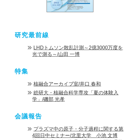
研究最前線
LHDトムソン散乱計測～2億3000万度を
光で測る～/山田 一博
特集
核融合アーカイブ室/井口 春和
総研大・核融合科学専攻「夏の体験入
学」/磯部 光孝
会議報告
プラズマ中の原子・分子過程に関する第
4回日中セミナー/北里大学 小池 文博