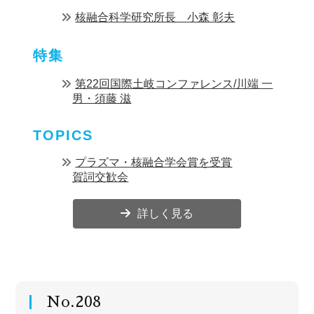
核融合科学研究所長 小森 彰夫
特集
第22回国際土岐コンファレンス/川端 一
男・須藤 滋
TOPICS
プラズマ・核融合学会賞を受賞
賀詞交歓会
詳しく見る
No.208