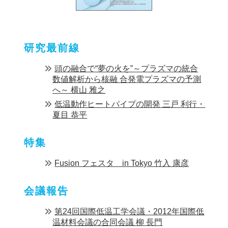
研究最前線
頭の融合で“夢の火を”～プラズマの統合
数値解析から核融 合発電プラズマの予測
へ～ 横山 雅之
低温動作ヒートパイプの開発 三戸 利行・
夏目 恭平
特集
Fusion フェスタ in Tokyo 竹入 康彦
会議報告
第24回国際低温工学会議・2012年国際低
温材料会議の合同会議 柳 長門