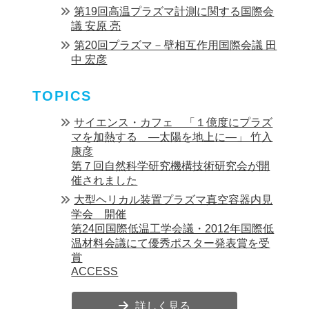
第19回高温プラズマ計測に関する国際会
議 安原 亮
第20回プラズマ－壁相互作用国際会議 田
中 宏彦
TOPICS
サイエンス・カフェ 「１億度にプラズ
マを加熱する ―太陽を地上に―」 竹入
康彦
第７回自然科学研究機構技術研究会が開
催されました
大型ヘリカル装置プラズマ真空容器内見
学会 開催
第24回国際低温工学会議・2012年国際低
温材料会議にて優秀ポスター発表賞を受
賞
ACCESS
詳しく見る