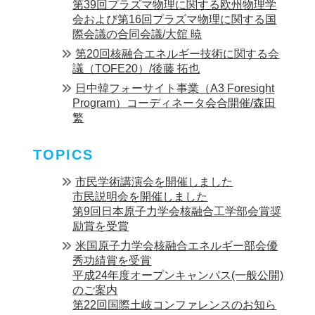
第39回プラズマ物理に関する欧州物理学
会および第16回プラズマ物理に関する国
際会議の合同会議/大舘 暁
第20回核融合エネルギー技術に関する会
議（TOFE20）/後藤 拓也
日中韓フォーサイト事業（A3 Foresight
Program）コーディネータ会合開催/森田
繁
TOPICS
市民学術講演会を開催しました
市民説明会を開催しました
第9回日本原子力学会核融合工学部会賞奨
励賞を受賞
米国原子力学会核融合エネルギー部会優
秀功績賞を受賞
平成24年度オープンキャンパス(一般公開)
のご案内
第22回国際土岐コンファレンスのお知ら