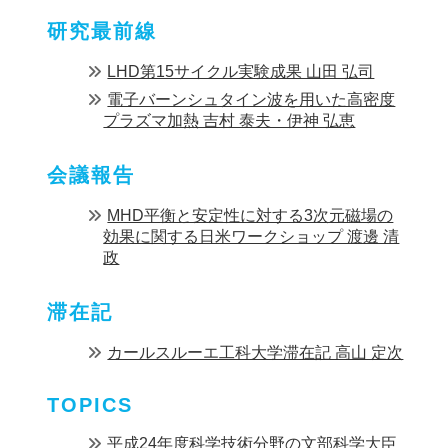
研究最前線
LHD第15サイクル実験成果 山田 弘司
電子バーンシュタイン波を用いた高密度
プラズマ加熱 吉村 泰夫・伊神 弘恵
会議報告
MHD平衡と安定性に対する3次元磁場の
効果に関する日米ワークショップ 渡邊 清
政
滞在記
カールスルーエ工科大学滞在記 高山 定次
TOPICS
平成24年度科学技術分野の文部科学大臣