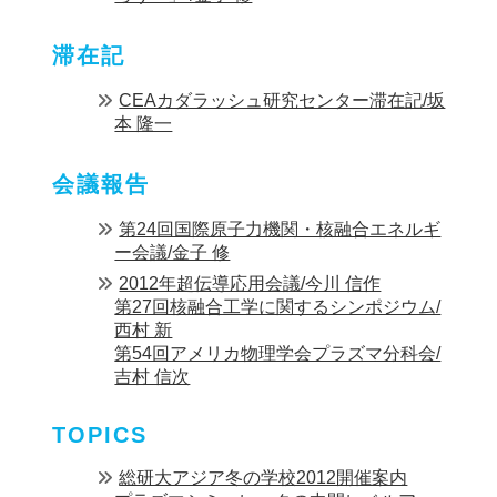
滞在記
CEAカダラッシュ研究センター滞在記/坂
本 隆一
会議報告
第24回国際原子力機関・核融合エネルギ
ー会議/金子 修
2012年超伝導応用会議/今川 信作
第27回核融合工学に関するシンポジウム/
西村 新
第54回アメリカ物理学会プラズマ分科会/
吉村 信次
TOPICS
総研大アジア冬の学校2012開催案内