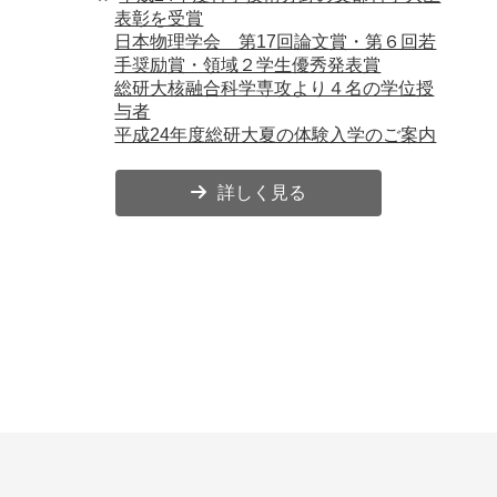
表彰を受賞
日本物理学会 第17回論文賞・第６回若
手奨励賞・領域２学生優秀発表賞
総研大核融合科学専攻より４名の学位授
与者
平成24年度総研大夏の体験入学のご案内
詳しく見る