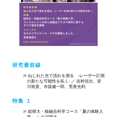
研究最前線
ねじれた光で流れを測る -レーザー計測
の新たな可能性を拓く- ／ 吉村信次、皆
川裕貴、寺坂健一郎、荒巻光利
特集 １
総研大・核融合科学コース「夏の体験入
学」／ 小川国大