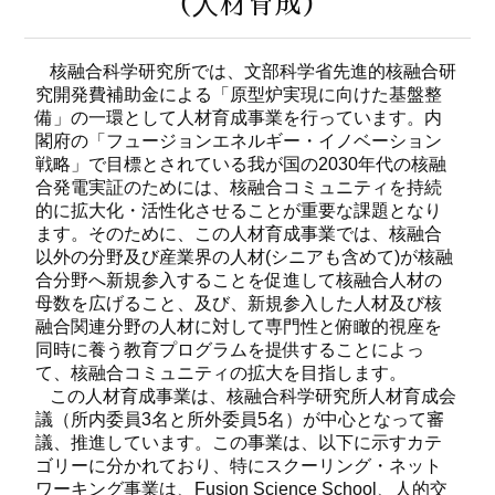
（⼈材育成）
核融合科学研究所では、文部科学省先進的核融合研
究開発費補助金による「原型炉実現に向けた基盤整
備」の一環として人材育成事業を行っています。内
閣府の「フュージョンエネルギー・イノベーション
戦略」で目標とされている我が国の2030年代の核融
合発電実証のためには、核融合コミュニティを持続
的に拡大化・活性化させることが重要な課題となり
ます。そのために、この人材育成事業では、核融合
以外の分野及び産業界の人材(シニアも含めて)が核融
合分野へ新規参入することを促進して核融合人材の
母数を広げること、及び、新規参入した人材及び核
融合関連分野の人材に対して専門性と俯瞰的視座を
同時に養う教育プログラムを提供することによっ
て、核融合コミュニティの拡大を目指します。
この人材育成事業は、核融合科学研究所人材育成会
議（所内委員3名と所外委員5名）が中心となって審
議、推進しています。この事業は、以下に示すカテ
ゴリーに分かれており、特にスクーリング・ネット
ワーキング事業は、Fusion Science School、人的交