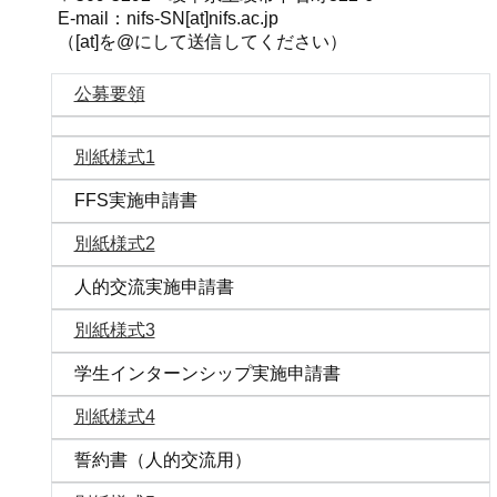
E-mail：nifs-SN[at]nifs.ac.jp
（[at]を@にして送信してください）
公募要領
別紙様式1
FFS実施申請書
別紙様式2
人的交流実施申請書
別紙様式3
学生インターンシップ実施申請書
別紙様式4
誓約書（人的交流用）