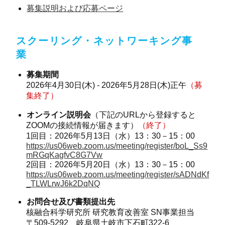
募集説明および応募ページ
スクーリング・ネットワーキング事
業
募集期間
2026年4月30日(木) - 2026年5月28日(木)正午
（募
集終了）
オンライン説明会
（下記のURLから登録すると
ZOOMの接続情報が届きます）
（終了）
1回目：2026年5月13日（水）13：30－15：00
https://us06web.zoom.us/meeting/register/boL_Ss9
mRGqKagfvC8G7Vw
2回目：2026年5月20日（水）13：30－15：00
https://us06web.zoom.us/meeting/register/sADNdKf
_TLWLrwJ6k2DqNQ
お問合せ及び書類提出先
核融合科学研究所 研究教育改善室 SN事業担当
〒509-5292 岐阜県土岐市下石町322-6